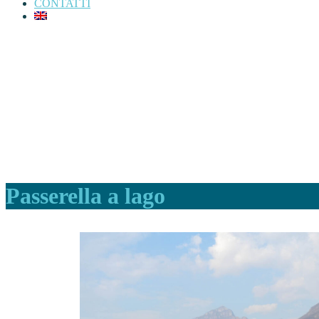
CONTATTI
Passerella a lago