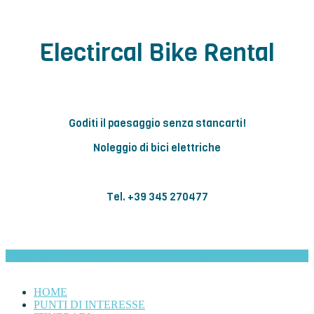
Electircal Bike Rental
Goditi il paesaggio senza stancarti!
Noleggio di bici elettriche
Tel. +39 345 270477
Coppyright © 2026
Abbadia Lariana
. All Rights Reserved.
HOME
PUNTI DI INTERESSE