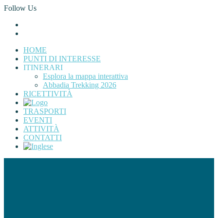
Follow Us
HOME
PUNTI DI INTERESSE
ITINERARI
Esplora la mappa interattiva
Abbadia Trekking 2026
RICETTIVITÀ
TRASPORTI
EVENTI
ATTIVITÀ
CONTATTI
Attività