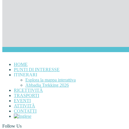
Coppyright © 2026
Abbadia Lariana
. All Rights Reserved.
HOME
PUNTI DI INTERESSE
ITINERARI
Esplora la mappa interattiva
Abbadia Trekking 2026
RICETTIVITÀ
TRASPORTI
EVENTI
ATTIVITÀ
CONTATTI
Follow Us