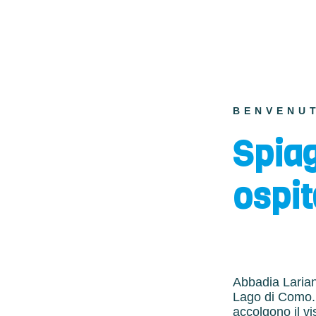
BENVENUT
Spia
ospit
Abbadia Larian
Lago di Como. I
accolgono il v