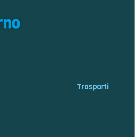
rno
Trasporti
.