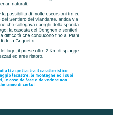
cenari naturali.
fre la possibilità di molte escursioni tra cui
le del Sentiero del Viandante, antica via
ne che collegava i borghi della sponda
Lago; la cascata del Cenghen e sentieri
ia difficoltà che conducono fino ai Piani
di della Grignetta.
del lago, il paese offre 2 Km di spiagge
ezzati ed aree ristoro.
ia ti aspetta: tra il caratteristico
aggio lacustre, le montagne ed i suoi
i, le cose da fare e da vedere non
heranno di certo!