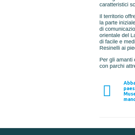
caratteristici s
Il territorio of
la parte inizia
di comunicazio
orientale del 
di facile e med
Resinelli ai pie
Per gli amanti 
con parchi attr
Abbad
paes
Muse
manc